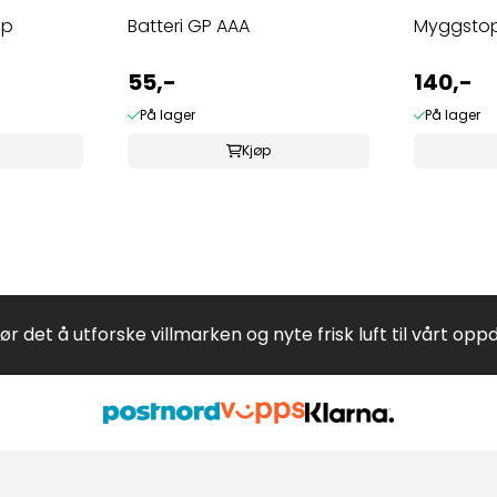
pp
Batteri GP AAA
Myggstop
55,-
140,-
På lager
På lager
Kjøp
jør det å utforske villmarken og nyte frisk luft til vårt opp