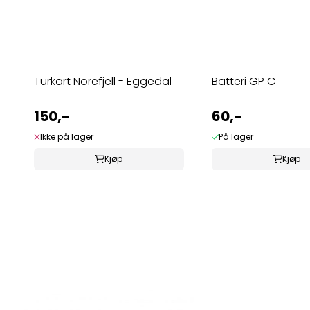
Turkart Norefjell - Eggedal
Batteri GP C
150,-
60,-
Ikke på lager
På lager
Kjøp
Kjøp