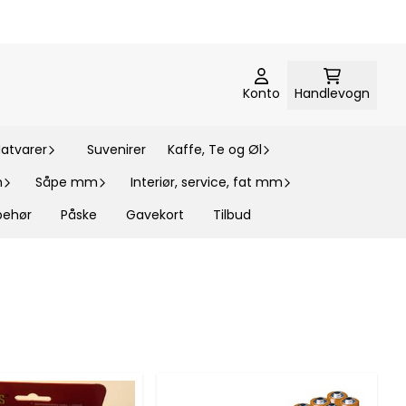
Konto
Handlevogn
atvarer
Suvenirer
Kaffe, Te og Øl
m
Såpe mm
Interiør, service, fat mm
lbehør
Påske
Gavekort
Tilbud