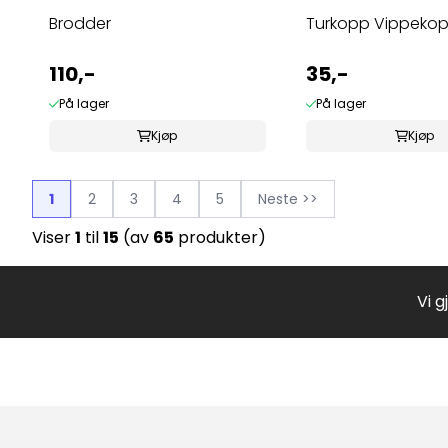
Brodder
Turkopp Vippeko
110,-
35,-
På lager
På lager
Kjøp
Kjøp
1
2
3
4
5
Neste >>
Viser
1
til
15
(av
65
produkter)
Vi g