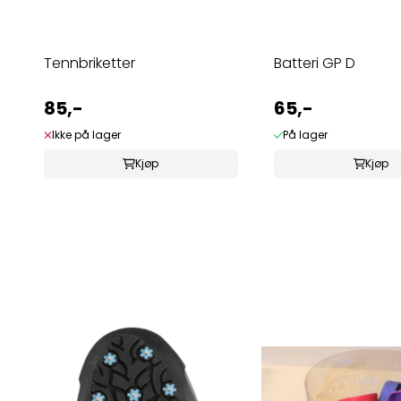
Tennbriketter
Batteri GP D
85,-
65,-
Ikke på lager
På lager
Kjøp
Kjøp