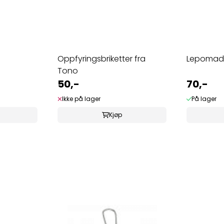
Oppfyringsbriketter fra
Lepomad
Tono
50,-
70,-
Ikke på lager
På lager
Kjøp