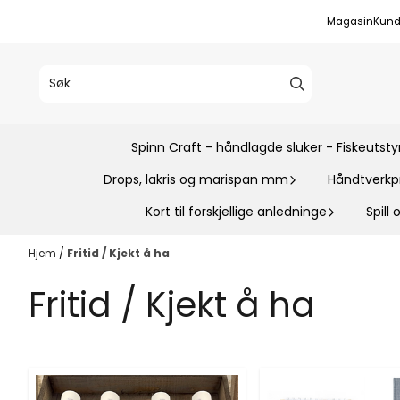
Hopp til innhold
Magasin
Kund
Spinn Craft - håndlagde sluker - Fiskeutsty
Drops, lakris og marispan mm
Håndtverkp
Kort til forskjellige anledninge
Spill
Hjem
/
Fritid / Kjekt å ha
Fritid / Kjekt å ha