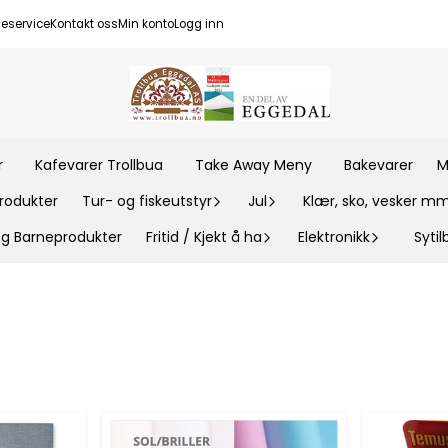
eservice
Kontakt oss
Min konto
Logg inn
r
Kafevarer Trollbua
Take Away Meny
Bakevarer
M
rodukter
Tur- og fiskeutstyr
Jul
Klær, sko, vesker m
 og Barneprodukter
Fritid / Kjekt å ha
Elektronikk
Syti