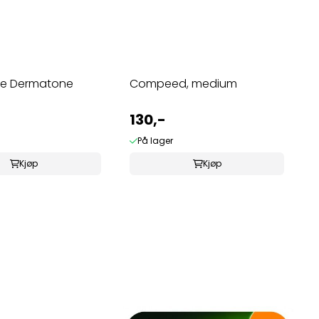
e Dermatone
Compeed, medium
130,-
På lager
Kjøp
Kjøp