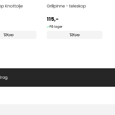
p Knottolje
Grillpinne - teleskop
115,-
På lager
Kjøp
Kjøp
drag.