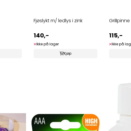
Fjøslykt m/ ledlys i zink
Grillpinne 
140,-
115,-
Ikke på lager
Ikke på lag
Kjøp