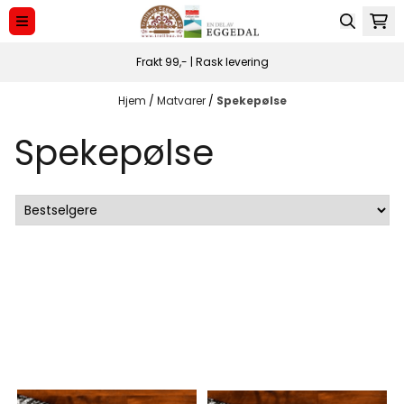
Hopp til innhold
Frakt 99,- | Rask levering
Hjem
/
Matvarer
/
Spekepølse
Spekepølse