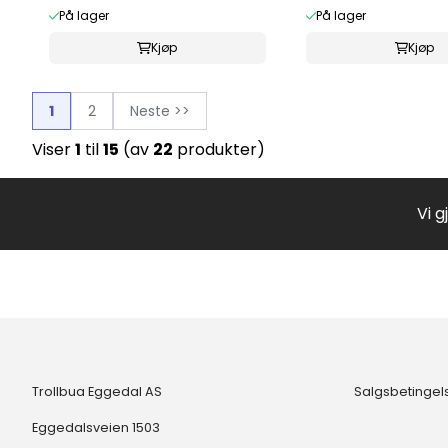
På lager
På lager
Kjøp
Kjøp
1
2
Neste >>
Viser
1
til
15
(av
22
produkter)
Vi g
Trollbua Eggedal AS
Salgsbetingel
Eggedalsveien 1503