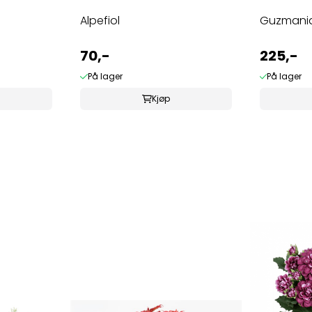
Alpefiol
Guzmania
70,-
225,-
På lager
På lager
Kjøp