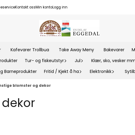
eservice
Kontakt oss
Min konto
Logg inn
r
Kafevarer Trollbua
Take Away Meny
Bakevarer
M
rodukter
Tur- og fiskeutstyr
Jul
Klær, sko, vesker m
 og Barneprodukter
Fritid / Kjekt å ha
Elektronikk
Syti
nstige blomster og dekor
 dekor