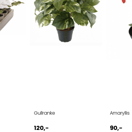
Gullranke
Amaryllis
120,-
90,-