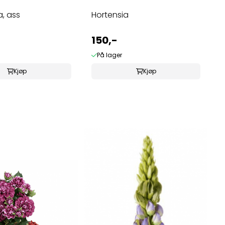
, ass
Hortensia
150,-
På lager
Kjøp
Kjøp