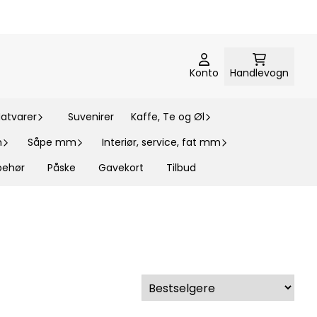
Konto
Handlevogn
atvarer
Suvenirer
Kaffe, Te og Øl
m
Såpe mm
Interiør, service, fat mm
lbehør
Påske
Gavekort
Tilbud