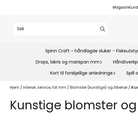
Hopp til innhold
Magasin
Kund
Spinn Craft - håndlagde sluker - Fiskeutsty
Drops, lakris og marispan mm
Håndtverkp
Kort til forskjellige anledninge
Spill
Hjem
/
Interiør, service, fat mm
/
Blomster (kunstige) og tilbehør
/
Ku
Kunstige blomster og