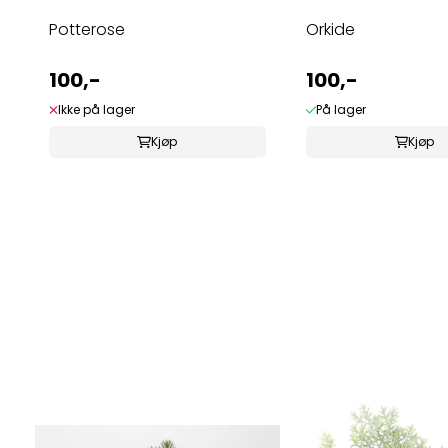
Potterose
Orkide
100,-
100,-
Ikke på lager
På lager
Kjøp
Kjøp