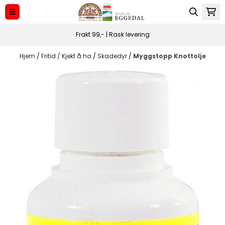
Hopp til innhold
Frakt 99,- | Rask levering
Hjem
/
Fritid / Kjekt å ha
/
Skadedyr
/
Myggstopp Knottolje