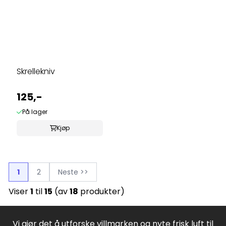
Skrellekniv
125,-
På lager
Kjøp
1
2
Neste >>
Viser
1
til
15
(av
18
produkter)
Vi gjør det å utforske villmarken og nyte frisk luft til