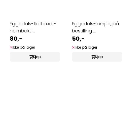
Eggedals-flatbrød -
Eggedals-lompe, på
heimbakt ...
bestilling ...
80,-
50,-
Ikke på lager
Ikke på lager
Kjøp
Kjøp