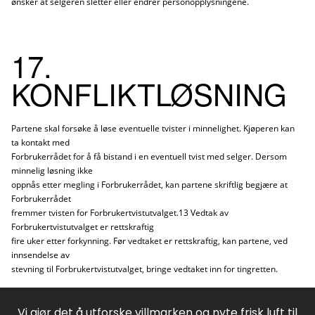
ønsker at selgeren sletter eller endrer personopplysningene.
17.
KONFLIKTLØSNING
Partene skal forsøke å løse eventuelle tvister i minnelighet. Kjøperen kan
ta kontakt med
Forbrukerrådet for å få bistand i en eventuell tvist med selger. Dersom
minnelig løsning ikke
oppnås etter megling i Forbrukerrådet, kan partene skriftlig begjære at
Forbrukerrådet
fremmer tvisten for Forbrukertvistutvalget.13 Vedtak av
Forbrukertvistutvalget er rettskraftig
fire uker etter forkynning. Før vedtaket er rettskraftig, kan partene, ved
innsendelse av
stevning til Forbrukertvistutvalget, bringe vedtaket inn for tingretten.
Vi gjør det å utforske villmarken og nyte frisk luft til