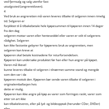
ved fjernsalg og salg utenfor fast
utsalgssted (angrerettloven).
4
Ved bruk av angreretten må varen leveres tilbake til selgeren innen rimelig
tid. Selgeren er
forpliktet til å tilbakebetale hele kjøpesummen til kjøperen innen 14 dager
fra den dag
selgeren mottar varen eller henteseddel eller varen er stilt til selgerens
rådighet. Selgeren
kan ikke fastsette gebyrer for kjøperens bruk av angreretten, men
selgeren kan kreve at
kjøperen skal betale kostnadene for returforsendelsen.
Kjøperen kan undersøke produktet før han eller hun angrer på kjøpet.
Varen må likevel
kunne leveres tilbake til selgeren i tilnærmet samme stand og mengde
som den var i da
kjøperen mottok den. Kjøperen bør sende varen tilbake til selgeren i
originalemballasjen hvis
dette er mulig.
Kjøperen kan ikke angre på kjøp av varer som forringes raskt, varer som
etter sin art ikke
kan tilbakeleveres, eller på lyd- og bildeopptak (herunder CDer, DVDer)
eller