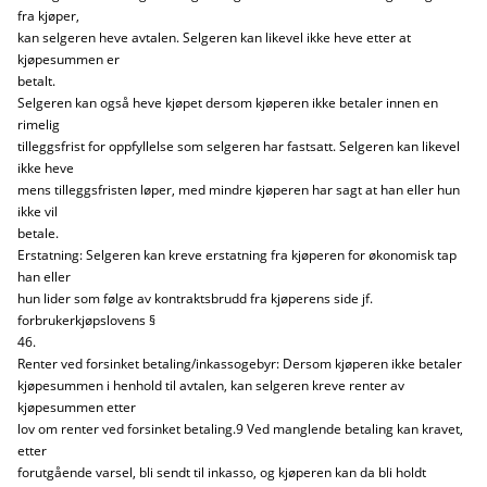
fra kjøper,
kan selgeren heve avtalen. Selgeren kan likevel ikke heve etter at
kjøpesummen er
betalt.
Selgeren kan også heve kjøpet dersom kjøperen ikke betaler innen en
rimelig
tilleggsfrist for oppfyllelse som selgeren har fastsatt. Selgeren kan likevel
ikke heve
mens tilleggsfristen løper, med mindre kjøperen har sagt at han eller hun
ikke vil
betale.
Erstatning: Selgeren kan kreve erstatning fra kjøperen for økonomisk tap
han eller
hun lider som følge av kontraktsbrudd fra kjøperens side jf.
forbrukerkjøpslovens §
46.
Renter ved forsinket betaling/inkassogebyr: Dersom kjøperen ikke betaler
kjøpesummen i henhold til avtalen, kan selgeren kreve renter av
kjøpesummen etter
lov om renter ved forsinket betaling.9 Ved manglende betaling kan kravet,
etter
forutgående varsel, bli sendt til inkasso, og kjøperen kan da bli holdt