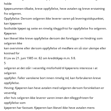
holde
kjøpesummen tilbake, kreve oppfyllelse, heve avtalen og kreve erstatning
fra selgeren.
Oppfyllelse: Dersom selgeren ikke leverer varen på leveringstidspunktet,
kan kjøperen
fastholde kjøpet og sette en rimelig tileggsfrist for oppfyllelse fra selgeren.
Kjøperen
kan likevel ikke kreve oppfyllelse dersom det foreligger en hindring som
selgeren ikke
kan overvinne eller dersom oppfyllelse vil medføre en så stor ulempe eller
kostnad for
8 Lov av 21. juni 1985 nr. 82 om kredittkjøp m.m. § 8.
5
selgeren at det står i vesentlig misforhold til kjøperens interesse i at
selgeren
oppfyller. Faller vanskene bort innen rimelig tid, kan forbrukeren kreve
oppfyllelse.
Heving: Kjøperen kan heve avtalen med selgeren dersom forsinkelsen er
vesentlig
eller hvis selgeren ikke leverer varen innen den tilleggsfristen for
oppfyllelse som
kjøperen har fastsatt. Kjøperen kan likevel ikke heve avtalen mens