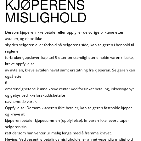
KJØPERENS
MISLIGHOLD
Dersom kjøperen ikke betaler eller oppfyller de øvrige pliktene etter
avtalen, og dette ikke
skyldes selgeren eller forhold på selgerens side, kan selgeren i henhold til
reglene i
forbrukerkjøpsloven kapittel 9 etter omstendighetene holde varen tilbake,
kreve oppfyllelse
av avtalen, kreve avtalen hevet samt erstatning fra kjøperen. Selgeren kan
også etter
6
omstendighetene kunne kreve renter ved forsinket betaling, inkassogebyr
og gebyr ved ikkeforskuddsbetalte
uavhentede varer.
Oppfyllelse: Dersom kjøperen ikke betaler, kan selgeren fastholde kjøpet
og kreve at
kjøperen betaler kjøpesummen (oppfyllelse). Er varen ikke levert, taper
selgeren sin
rett dersom han venter urimelig lenge med å fremme kravet.
Heving: Ved vesentlig betalingsmislighold eller annet vesentlig mislighold