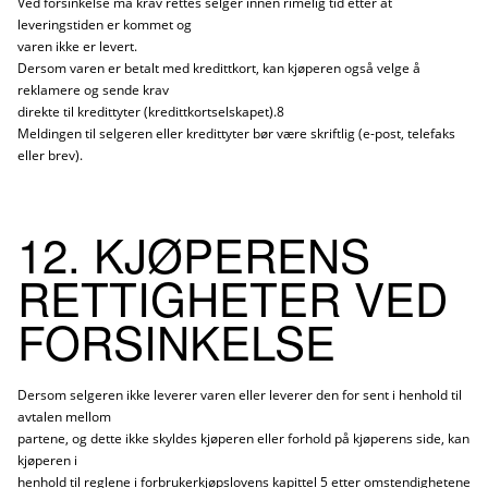
Ved forsinkelse må krav rettes selger innen rimelig tid etter at
leveringstiden er kommet og
varen ikke er levert.
Dersom varen er betalt med kredittkort, kan kjøperen også velge å
reklamere og sende krav
direkte til kredittyter (kredittkortselskapet).8
Meldingen til selgeren eller kredittyter bør være skriftlig (e-post, telefaks
eller brev).
12. KJØPERENS
RETTIGHETER VED
FORSINKELSE
Dersom selgeren ikke leverer varen eller leverer den for sent i henhold til
avtalen mellom
partene, og dette ikke skyldes kjøperen eller forhold på kjøperens side, kan
kjøperen i
henhold til reglene i forbrukerkjøpslovens kapittel 5 etter omstendighetene