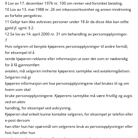
9 Lov av 17. desember 1976 nr. 100 om renter ved forsinket betaling.
10 Lov av 13. mai 1988 nr. 26 om inkassovirksomhet og annen inndrivning
av forfalte pengekrav.
11 Gebyr kan ikke avkreves personer under 18 år da disse ikke kan stifte
gjeld jf. vgml. § 2.
12 Se lov av 14. april 2000 nr. 31 om behandling av personopplysninger.
7
Hvis selgeren vil benytte kjøperens personopplysninger til andre formål,
for eksempel til å
sende kjøperen reklame eller informasjon ut over det som er nødvendig
for å få gjennomført
avtalen, må selgeren innhente kjøperens samtykke ved avtaleinngåelsen.
Selgeren må gi
kjøperen informasjon om hva personopplysningene skal brukes til og om
hvem som skal
bruke personopplysningene. Kjøperens samtykke må være frivillig og avgis
ved en aktiv
handling, for eksempel ved avkrysning.
Kjøperen skal enkelt kunne kontakte selgeren, for eksempel pr telefon eller
e-post dersom
han eller hun har spørsmål om selgerens bruk av personopplysninger eller
hvis han eller hun