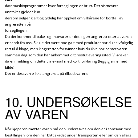
datamaskinprogrammer hvor forseglingen er brutt. Det sistnevnte
unntaket gjelder kun
dersom selger klart og tydelig har opplyst om vilkårene for bortfall av
angreretten på
forseglingen.
Da det kommer til bake- og matvarer er det ingen angrerett etter at varen
er sendt fra oss. Skulle det være noe galt med produktet har du selvfølgelig
rett til å klage, men klageretten forsvinner hvis du ikke har hentet varen
sammen dag som den har ankommet ditt postutleveringssted. Vi ønsker
da en melding om dette via e-mail med kort forklaring (legg gjerne med
bilde).
Det er dessverre ikke angrerett på tilbudsvarene.
10. UNDERSØKELSE
AV VAREN
Når kjøperen
mottar
varen må den undersøkes om den er i samsvar med
bestillingen, om den har blitt skadet under transporten eller om den ellers