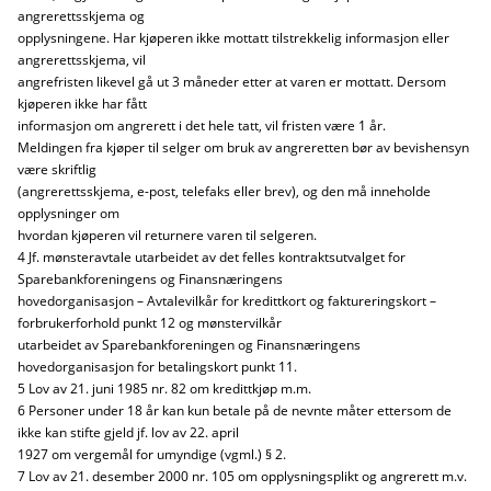
angrerettsskjema og
opplysningene. Har kjøperen ikke mottatt tilstrekkelig informasjon eller
angrerettsskjema, vil
angrefristen likevel gå ut 3 måneder etter at varen er mottatt. Dersom
kjøperen ikke har fått
informasjon om angrerett i det hele tatt, vil fristen være 1 år.
Meldingen fra kjøper til selger om bruk av angreretten bør av bevishensyn
være skriftlig
(angrerettsskjema, e-post, telefaks eller brev), og den må inneholde
opplysninger om
hvordan kjøperen vil returnere varen til selgeren.
4 Jf. mønsteravtale utarbeidet av det felles kontraktsutvalget for
Sparebankforeningens og Finansnæringens
hovedorganisasjon – Avtalevilkår for kredittkort og faktureringskort –
forbrukerforhold punkt 12 og mønstervilkår
utarbeidet av Sparebankforeningen og Finansnæringens
hovedorganisasjon for betalingskort punkt 11.
5 Lov av 21. juni 1985 nr. 82 om kredittkjøp m.m.
6 Personer under 18 år kan kun betale på de nevnte måter ettersom de
ikke kan stifte gjeld jf. lov av 22. april
1927 om vergemål for umyndige (vgml.) § 2.
7 Lov av 21. desember 2000 nr. 105 om opplysningsplikt og angrerett m.v.