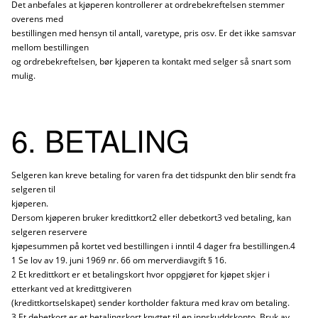
Det anbefales at kjøperen kontrollerer at ordrebekreftelsen stemmer
overens med
bestillingen med hensyn til antall, varetype, pris osv. Er det ikke samsvar
mellom bestillingen
og ordrebekreftelsen, bør kjøperen ta kontakt med selger så snart som
mulig.
6. BETALING
Selgeren kan kreve betaling for varen fra det tidspunkt den blir sendt fra
selgeren til
kjøperen.
Dersom kjøperen bruker kredittkort2 eller debetkort3 ved betaling, kan
selgeren reservere
kjøpesummen på kortet ved bestillingen i inntil 4 dager fra bestillingen.4
1 Se lov av 19. juni 1969 nr. 66 om merverdiavgift § 16.
2 Et kredittkort er et betalingskort hvor oppgjøret for kjøpet skjer i
etterkant ved at kredittgiveren
(kredittkortselskapet) sender kortholder faktura med krav om betaling.
3 Et debetkort er et betalingskort knyttet til en innskuddskonto. Bruk av