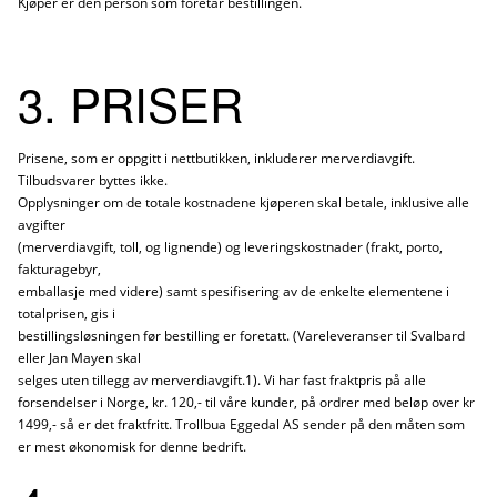
Kjøper er den person som foretar bestillingen.
3. PRISER
Prisene, som er oppgitt i nettbutikken, inkluderer merverdiavgift.
Tilbudsvarer byttes ikke.
Opplysninger om de totale kostnadene kjøperen skal betale, inklusive alle
avgifter
(merverdiavgift, toll, og lignende) og leveringskostnader (frakt, porto,
fakturagebyr,
emballasje med videre) samt spesifisering av de enkelte elementene i
totalprisen, gis i
bestillingsløsningen før bestilling er foretatt. (Vareleveranser til Svalbard
eller Jan Mayen skal
selges uten tillegg av merverdiavgift.1). Vi har fast fraktpris på alle
forsendelser i Norge, kr. 120,- til våre kunder, på ordrer med beløp over kr
1499,- så er det fraktfritt. Trollbua Eggedal AS sender på den måten som
er mest økonomisk for denne bedrift.