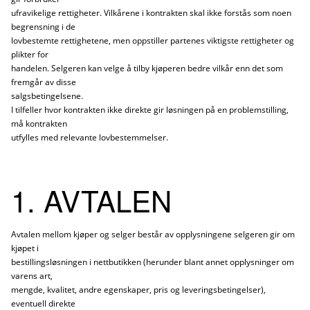
ufravikelige rettigheter. Vilkårene i kontrakten skal ikke forstås som noen
begrensning i de
lovbestemte rettighetene, men oppstiller partenes viktigste rettigheter og
plikter for
handelen. Selgeren kan velge å tilby kjøperen bedre vilkår enn det som
fremgår av disse
salgsbetingelsene.
I tilfeller hvor kontrakten ikke direkte gir løsningen på en problemstilling,
må kontrakten
utfylles med relevante lovbestemmelser.
1. AVTALEN
Avtalen mellom kjøper og selger består av opplysningene selgeren gir om
kjøpet i
bestillingsløsningen i nettbutikken (herunder blant annet opplysninger om
varens art,
mengde, kvalitet, andre egenskaper, pris og leveringsbetingelser),
eventuell direkte