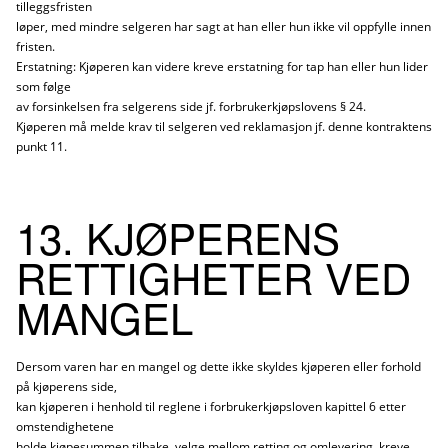
tilleggsfristen
løper, med mindre selgeren har sagt at han eller hun ikke vil oppfylle innen
fristen.
Erstatning: Kjøperen kan videre kreve erstatning for tap han eller hun lider
som følge
av forsinkelsen fra selgerens side jf. forbrukerkjøpslovens § 24.
Kjøperen må melde krav til selgeren ved reklamasjon jf. denne kontraktens
punkt 11.
13. KJØPERENS
RETTIGHETER VED
MANGEL
Dersom varen har en mangel og dette ikke skyldes kjøperen eller forhold
på kjøperens side,
kan kjøperen i henhold til reglene i forbrukerkjøpsloven kapittel 6 etter
omstendighetene
holde kjøpesummen tilbake, velge mellom retting og omlevering, kreve