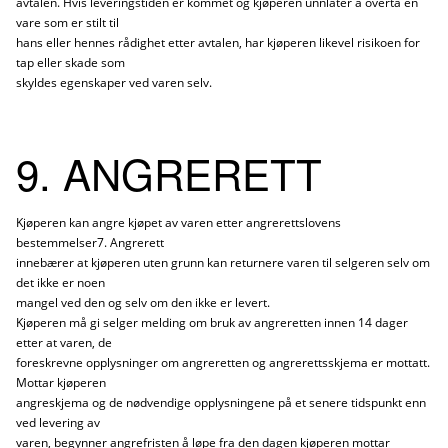
avtalen. Hvis leveringstiden er kommet og kjøperen unnlater å overta en
vare som er stilt til
hans eller hennes rådighet etter avtalen, har kjøperen likevel risikoen for
tap eller skade som
skyldes egenskaper ved varen selv.
9. ANGRERETT
Kjøperen kan angre kjøpet av varen etter angrerettslovens
bestemmelser7. Angrerett
innebærer at kjøperen uten grunn kan returnere varen til selgeren selv om
det ikke er noen
mangel ved den og selv om den ikke er levert.
Kjøperen må gi selger melding om bruk av angreretten innen 14 dager
etter at varen, de
foreskrevne opplysninger om angreretten og angrerettsskjema er mottatt.
Mottar kjøperen
angreskjema og de nødvendige opplysningene på et senere tidspunkt enn
ved levering av
varen, begynner angrefristen å løpe fra den dagen kjøperen mottar