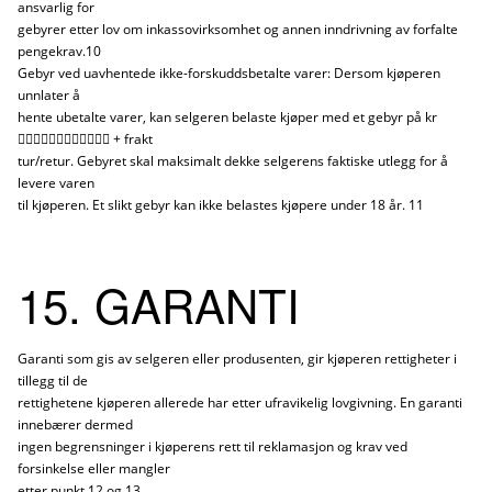
ansvarlig for
gebyrer etter lov om inkassovirksomhet og annen inndrivning av forfalte
pengekrav.10
Gebyr ved uavhentede ikke-forskuddsbetalte varer: Dersom kjøperen
unnlater å
hente ubetalte varer, kan selgeren belaste kjøper med et gebyr på kr
􀀃􀀃􀀃􀀃􀀃􀀃􀀃􀀃􀀃􀀃􀀃􀀃 + frakt
tur/retur. Gebyret skal maksimalt dekke selgerens faktiske utlegg for å
levere varen
til kjøperen. Et slikt gebyr kan ikke belastes kjøpere under 18 år. 11
15. GARANTI
Garanti som gis av selgeren eller produsenten, gir kjøperen rettigheter i
tillegg til de
rettighetene kjøperen allerede har etter ufravikelig lovgivning. En garanti
innebærer dermed
ingen begrensninger i kjøperens rett til reklamasjon og krav ved
forsinkelse eller mangler
etter punkt 12 og 13.