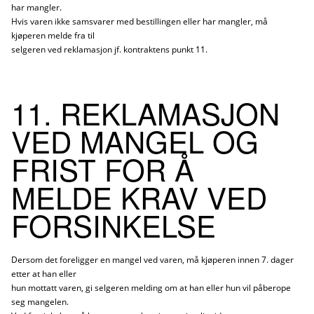
har mangler.
Hvis varen ikke samsvarer med bestillingen eller har mangler, må
kjøperen melde fra til
selgeren ved reklamasjon jf. kontraktens punkt 11.
11. REKLAMASJON
VED MANGEL OG
FRIST FOR Å
MELDE KRAV VED
FORSINKELSE
Dersom det foreligger en mangel ved varen, må kjøperen innen 7. dager
etter at han eller
hun mottatt varen, gi selgeren melding om at han eller hun vil påberope
seg mangelen.