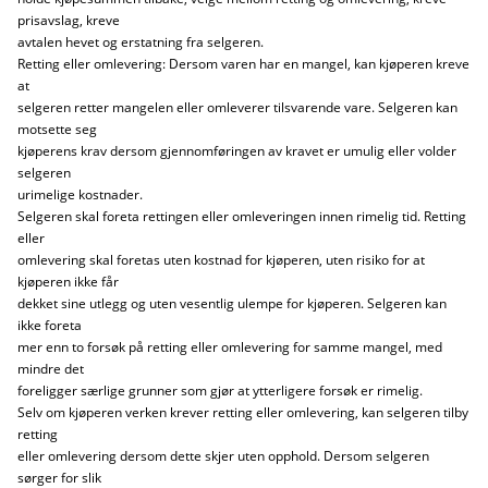
prisavslag, kreve
avtalen hevet og erstatning fra selgeren.
Retting eller omlevering: Dersom varen har en mangel, kan kjøperen kreve
at
selgeren retter mangelen eller omleverer tilsvarende vare. Selgeren kan
motsette seg
kjøperens krav dersom gjennomføringen av kravet er umulig eller volder
selgeren
urimelige kostnader.
Selgeren skal foreta rettingen eller omleveringen innen rimelig tid. Retting
eller
omlevering skal foretas uten kostnad for kjøperen, uten risiko for at
kjøperen ikke får
dekket sine utlegg og uten vesentlig ulempe for kjøperen. Selgeren kan
ikke foreta
mer enn to forsøk på retting eller omlevering for samme mangel, med
mindre det
foreligger særlige grunner som gjør at ytterligere forsøk er rimelig.
Selv om kjøperen verken krever retting eller omlevering, kan selgeren tilby
retting
eller omlevering dersom dette skjer uten opphold. Dersom selgeren
sørger for slik