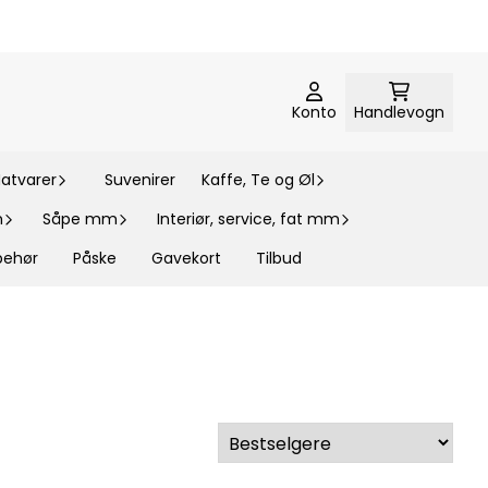
Konto
Handlevogn
atvarer
Suvenirer
Kaffe, Te og Øl
m
Såpe mm
Interiør, service, fat mm
lbehør
Påske
Gavekort
Tilbud