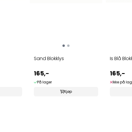
Sand Blokklys
Is Blå Blok
165,-
165,-
På lager
Ikke på lag
Kjøp