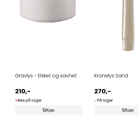
Gravlys - Elsket og savnet
Kronelys Sand
210,-
270,-
Ikke på lager
På lager
Kjøp
Kjøp