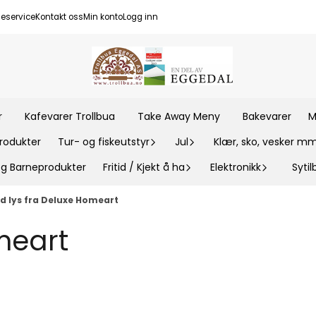
eservice
Kontakt oss
Min konto
Logg inn
r
Kafevarer Trollbua
Take Away Meny
Bakevarer
M
rodukter
Tur- og fiskeutstyr
Jul
Klær, sko, vesker m
 og Barneprodukter
Fritid / Kjekt å ha
Elektronikk
Syti
d lys fra Deluxe Homeart
meart