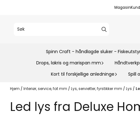
Hopp til innhold
Magasin
Kund
Spinn Craft - håndlagde sluker - Fiskeutsty
Drops, lakris og marispan mm
Håndtverkp
Kort til forskjellige anledninge
Spill
Hjem
/
Interiør, service, fat mm
/
Lys, servietter, fyrstikker mm
/
Lys
/
Le
Led lys fra Deluxe Ho