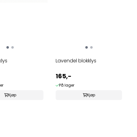
klys
Lavendel blokklys
165,-
er
På lager
Kjøp
Kjøp