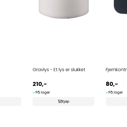
Gravlys - Et lys er slukket
Fjernkontr
210,-
80,-
På lager
På lager
Kjøp