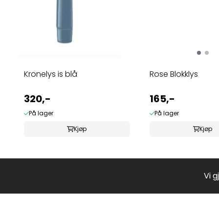
Kronelys is blå
Rose Blokklys
320,-
165,-
På lager
På lager
Kjøp
Kjøp
Vi g