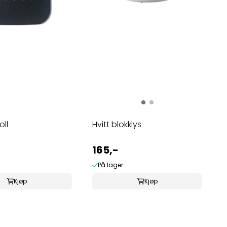
oll
Hvitt blokklys
165,-
På lager
Kjøp
Kjøp