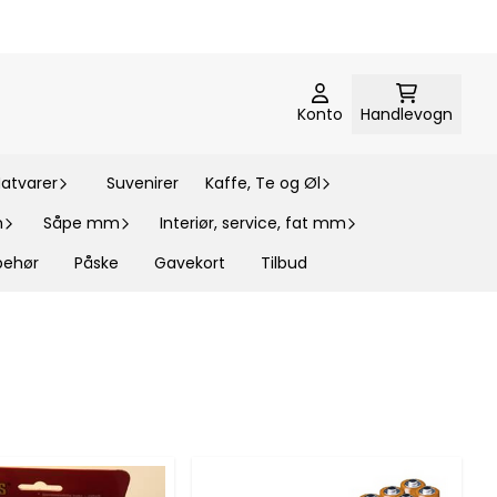
Konto
Handlevogn
atvarer
Suvenirer
Kaffe, Te og Øl
m
Såpe mm
Interiør, service, fat mm
lbehør
Påske
Gavekort
Tilbud