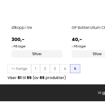
Ølkopp i tre
GP Batteri Litium 
300,-
40,-
På lager
På lager
Kjøp
Kjøp
<< Forrige
1
2
3
4
5
Viser
61
til
65
(av
65
produkter)
Vi g