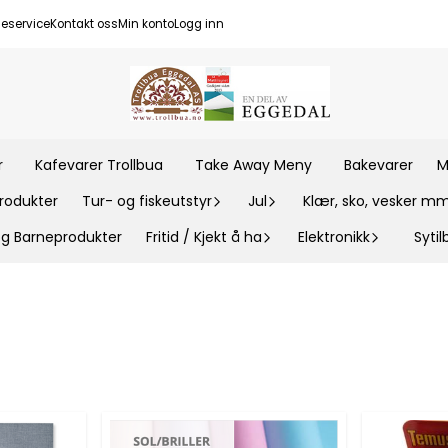
eservice
Kontakt oss
Min konto
Logg inn
r
Kafevarer Trollbua
Take Away Meny
Bakevarer
M
rodukter
Tur- og fiskeutstyr
Jul
Klær, sko, vesker m
 og Barneprodukter
Fritid / Kjekt å ha
Elektronikk
Syti