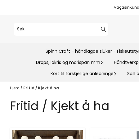
Hopp til innhold
Magasin
Kund
Spinn Craft - håndlagde sluker - Fiskeutsty
Drops, lakris og marispan mm
Håndtverkp
Kort til forskjellige anledninge
Spill
Hjem
/
Fritid / Kjekt å ha
Fritid / Kjekt å ha