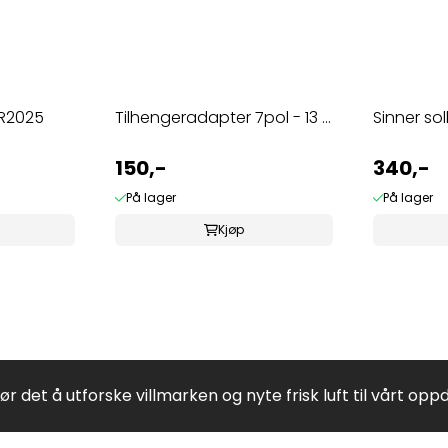
CR2025
Tilhengeradapter 7pol - 13 ...
Sinner sol
150,-
340,-
På lager
På lager
Kjøp
jør det å utforske villmarken og nyte frisk luft til vårt opp