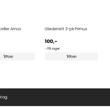
briller Amos
Glødenett 3-pk Primus
100,-
På lager
Kjøp
Kjøp
drag.