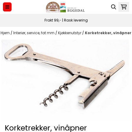
Hopp til innhold
Frakt 99,- | Rask levering
Hjem
/
Interiør, service, fat mm
/
Kjøkkenutstyr
/
Korketrekker, vinåpner
Korketrekker, vinåpner