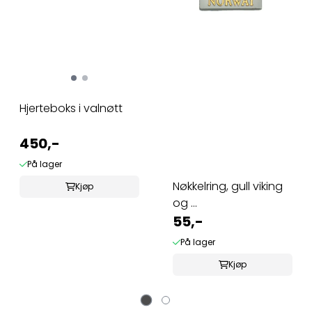
Hjerteboks i valnøtt
450,-
På lager
Nøkkelring, gull viking
Kjøp
og ...
55,-
På lager
Kjøp