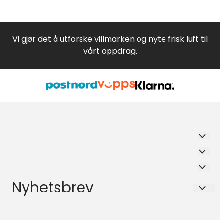
Vi gjør det å utforske villmarken og nyte frisk luft til
vårt oppdrag.
Trollbua Eggedal AS
Salgsbetingelser
Eggedalsveien 1503
Salgsbetingelser
Nyhetsbrev
3359 Eggedal
Org. nr. Org 999 524 303 mva
Registrer deg for å motta nyheter og tilbud!
E-post